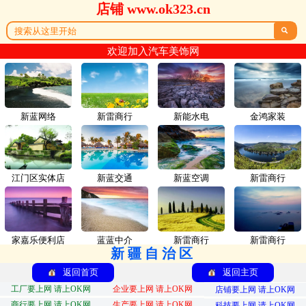
店铺 www.ok323.cn

欢迎加入汽车美饰网
新蓝网络
新雷商行
新能水电
金鸿家装
江门区实体店
新蓝交通
新蓝空调
新雷商行
家嘉乐便利店
蓝蓝中介
新雷商行
新雷商行
新疆自治区
返回首页
返回主页
工厂要上网 请上OK网
企业要上网 请上OK网
店铺要上网 请上OK网
商行要上网 请上OK网
生产要上网 请上OK网
科技要上网 请上OK网